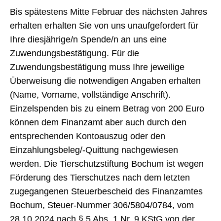
Die Tierschutzstiftung Bochum ist zur Erfüllung
ihrer vielfältigen Aufgaben auf die finanzielle
Unterstützung von Tierfreunden und/oder
Unternehmen/Organisationen, die den Tierschutz
fördern wollen, angewiesen.
Spendenkonto
Sparkasse Bochum
IBAN DE77 430 500 010 007 419 013
BIC (SWIFT) WELADED1BOC
Bis spätestens Mitte Februar des nächsten Jahres
erhalten erhalten Sie von uns unaufgefordert für
Ihre diesjährige/n Spende/n an uns eine
Zuwendungsbestätigung. Für die
Zuwendungsbestätigung muss Ihre jeweilige