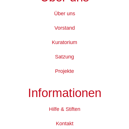
Kontakt
Tierschutzstiftung Bochum
c/o Michael Schneider
Hartleifstraße 14
58455 Witten
0171 / 424 09 02
E-Mail schreiben
Über uns
Über uns
Vorstand
Kuratorium