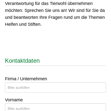
Diese Form der Unterstützung bedarf einer
umfangreichen juristischen und steuerrechtlichen
Beratung und Begleitung. Wir freuen uns, Sie zu
beraten und gemeinsam mit Ihnen die
notwendigen Schritte zu besprechen.
Wir sind für Sie da!
Wir freuen uns, wenn Sie sich mit den Zielen der
Tierschutzstiftung Bochum identifizieren und
Verantwortung für das Tierwohl übernehmen
möchten. Sprechen Sie uns an! Wir sind für Sie da
und beantworten Ihre Fragen rund um die Themen
Helfen und Stiften.