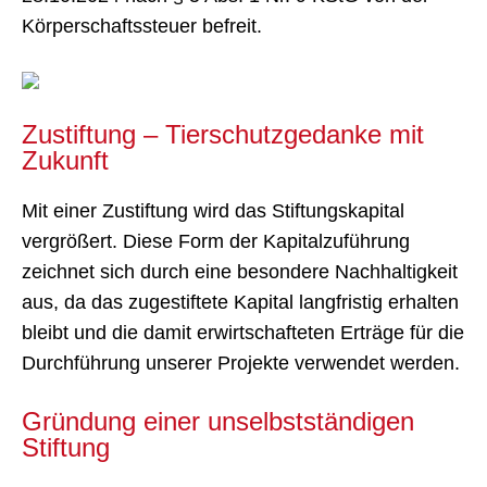
Überweisung die notwendigen Angaben erhalten
(Name, Vorname, vollständige Anschrift).
Einzelspenden bis zu einem Betrag von 200 Euro
können dem Finanzamt aber auch durch den
entsprechenden Kontoauszug oder den
Einzahlungsbeleg/-Quittung nachgewiesen
werden. Die Tierschutzstiftung Bochum ist wegen
Förderung des Tierschutzes nach dem letzten
zugegangenen Steuerbescheid des Finanzamtes
Bochum, Steuer-Nummer 306/5804/0784, vom
28.10.2024 nach § 5 Abs. 1 Nr. 9 KStG von der
Körperschaftssteuer befreit.
Zustiftung – Tierschutzgedanke mit
Zukunft