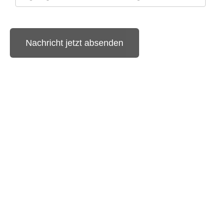
Ich erkenne die
Datenschutzerklärung
an
Sicherheitscode
Bestätigen Sie bitte den angezeigten
Sicherheitscode
Nachricht jetzt absenden